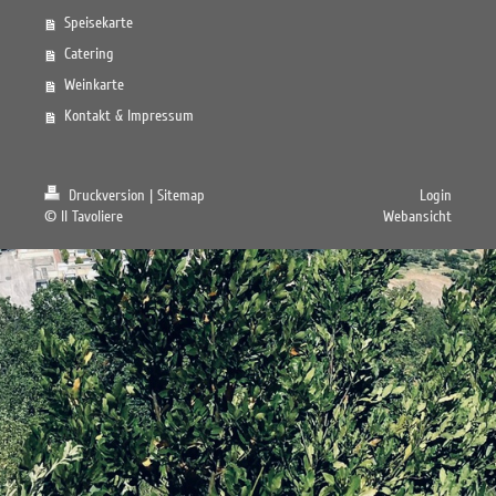
Speisekarte
Catering
Weinkarte
Kontakt & Impressum
Druckversion
|
Sitemap
Login
© Il Tavoliere
Webansicht